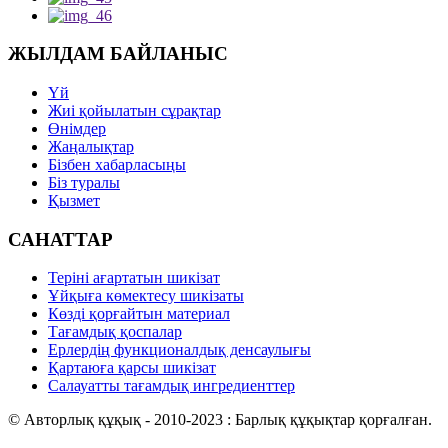
ЖЫЛДАМ БАЙЛАНЫС
Үй
Жиі қойылатын сұрақтар
Өнімдер
Жаңалықтар
Бізбен хабарласыңы
Біз туралы
Қызмет
САНАТТАР
Теріні ағартатын шикізат
Ұйқыға көмектесу шикізаты
Көзді қорғайтын материал
Тағамдық қоспалар
Ерлердің функционалдық денсаулығы
Қартаюға қарсы шикізат
Салауатты тағамдық ингредиенттер
© Авторлық құқық - 2010-2023 : Барлық құқықтар қорғалған.