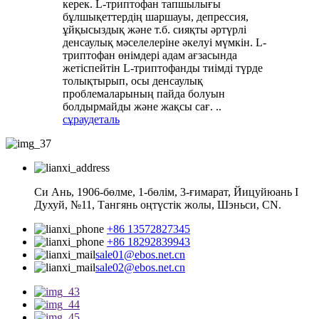
керек. L-триптофан тапшылығы
бұлшықеттердің шаршауы, депрессия,
ұйқысыздық және т.б. сияқты әртүрлі
денсаулық мәселелеріне әкелуі мүмкін. L-
триптофан өнімдері адам ағзасында
жетіспейтін L-триптофанды тиімді түрде
толықтырып, осы денсаулық
проблемаларының пайда болуын
болдырмайды және жақсы сағ. ..
сұрау
деталь
Си Ань, 1906-бөлме, 1-бөлім, 3-ғимарат, Йицуйюань I
Духуй, №11, Тангянь оңтүстік жолы, Шэньси, CN.
+86 13572827345
+86 18292839943
sale01@ebos.net.cn
sale02@ebos.net.cn