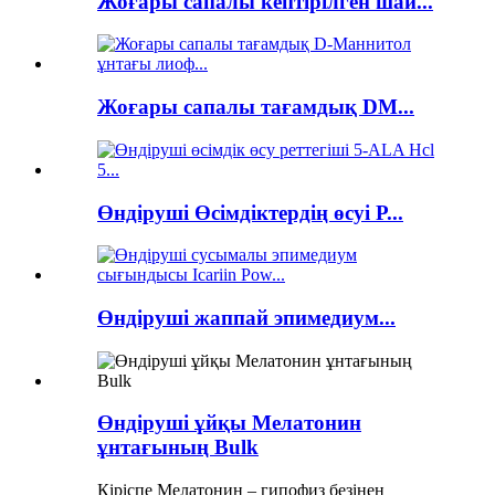
Жоғары сапалы кептірілген шай...
Жоғары сапалы тағамдық DM...
Өндіруші Өсімдіктердің өсуі Р...
Өндіруші жаппай эпимедиум...
Өндіруші ұйқы Мелатонин
ұнтағының Bulk
Кіріспе Мелатонин – гипофиз безінен