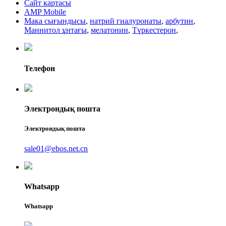
Сайт картасы
AMP Mobile
Мака сығындысы
,
натрий гиалуронаты
,
арбутин
,
Маннитол ұнтағы
,
мелатонин
,
Түркестерон
,
Телефон
Электрондық пошта
Электрондық пошта
sale01@ebos.net.cn
Whatsapp
Whatsapp