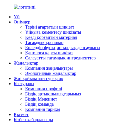
Үй
Өнімдер
Теріні ағартатын шикізат
Ұйқыға көмектесу шикізаты
Көзді қорғайтын материал
Тағамдық қоспалар
Ерлердің функционалдық денсаулығы
Қартаюға қарсы шикізат
Салауатты тағамдық ингредиенттер
Жаңалықтар
Компания жаңалықтары
Экологиялық жаңалықтар
Жиі қойылатын сұрақтар
Біз туралы
Компания профилі
Біздің артықшылықтарымыз
Біздің Мәдениет
Біздің команда
Компания тарихы
Қызмет
Бізбен хабарласыңы