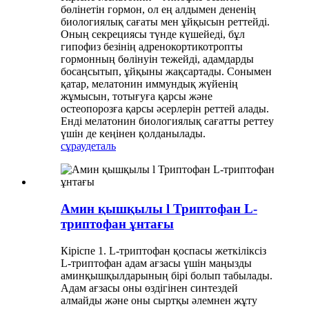
бөлінетін гормон, ол ең алдымен дененің
биологиялық сағаты мен ұйқысын реттейді.
Оның секрециясы түнде күшейеді, бұл
гипофиз безінің адренокортикотропты
гормонның бөлінуін тежейді, адамдарды
босаңсытып, ұйқыны жақсартады. Сонымен
қатар, мелатонин иммундық жүйенің
жұмысын, тотығуға қарсы және
остеопорозға қарсы әсерлерін реттей алады.
Енді мелатонин биологиялық сағатты реттеу
үшін де кеңінен қолданылады.
сұрау
деталь
Амин қышқылы l Триптофан L-
триптофан ұнтағы
Кіріспе 1. L-триптофан қоспасы жеткіліксіз
L-триптофан адам ағзасы үшін маңызды
аминқышқылдарының бірі болып табылады.
Адам ағзасы оны өздігінен синтездей
алмайды және оны сыртқы әлемнен жұту