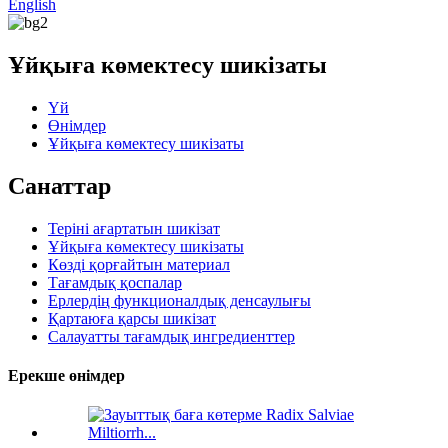
English
Ұйқыға көмектесу шикізаты
Үй
Өнімдер
Ұйқыға көмектесу шикізаты
Санаттар
Теріні ағартатын шикізат
Ұйқыға көмектесу шикізаты
Көзді қорғайтын материал
Тағамдық қоспалар
Ерлердің функционалдық денсаулығы
Қартаюға қарсы шикізат
Салауатты тағамдық ингредиенттер
Ерекше өнімдер