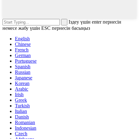
Іздеу үшін enter пернесін
немесе жабу үшін ESC пернесін басыңыз
English
Chinese
French
German
Portuguese
Spanish
Russian
Japanese
Korean
Arabic
Irish
Greek
Turkish
Italian
Danish
Romanian
Indonesian
Czech