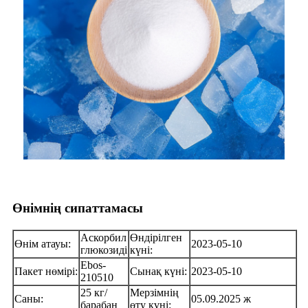
Өнімнің сипаттамасы
Аскорбил
Өндірілген
Өнім атауы:
2023-05-10
глюкозиді
күні:
Ebos-
Пакет нөмірі:
Сынақ күні:
2023-05-10
210510
25 кг/
Мерзімнің
Саны:
05.09.2025 ж
барабан
өту күні: