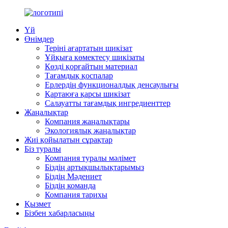
Үй
Өнімдер
Теріні ағартатын шикізат
Ұйқыға көмектесу шикізаты
Көзді қорғайтын материал
Тағамдық қоспалар
Ерлердің функционалдық денсаулығы
Қартаюға қарсы шикізат
Салауатты тағамдық ингредиенттер
Жаңалықтар
Компания жаңалықтары
Экологиялық жаңалықтар
Жиі қойылатын сұрақтар
Біз туралы
Компания туралы мәлімет
Біздің артықшылықтарымыз
Біздің Мәдениет
Біздің команда
Компания тарихы
Қызмет
Бізбен хабарласыңы