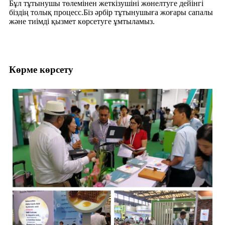
Бұл тұтынушы төлемінен жеткізушіні жөнелтуге дейінгі
біздің толық процесс.Біз әрбір тұтынушыға жоғары сапалы
және тиімді қызмет көрсетуге ұмтыламыз.
Көрме көрсету