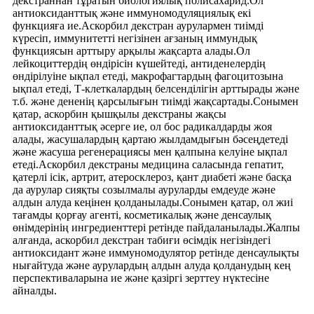
декстраннан тұратын биологиялық полисахарид.Ол
антиоксиданттық және иммуномодуляциялық екі
функцияға ие.Аскорбил декстран аурулармен тиімді
күресіп, иммунитетті негізінен ағзаның иммундық
функциясын арттыру арқылы жақсарта алады.Ол
лейкоциттердің өндірісін күшейтеді, антиденелердің
өндірілуіне ықпал етеді, макрофагтардың фагоцитозына
ықпал етеді, Т-клеткалардың белсенділігін арттырады және
т.б. және дененің қарсылығын тиімді жақсартады.Сонымен
қатар, аскорбин қышқылы декстраны жақсы
антиоксиданттық әсерге ие, ол бос радикалдарды жоя
алады, жасушалардың қартаю жылдамдығын бәсеңдетеді
және жасуша регенерациясы мен қалпына келуіне ықпал
етеді.Аскорбил декстраны медицина саласында гепатит,
қатерлі ісік, артрит, атеросклероз, қант диабеті және басқа
да аурулар сияқты созылмалы ауруларды емдеуде және
алдын алуда кеңінен қолданылады.Сонымен қатар, ол жиі
тағамды қорғау агенті, косметикалық және денсаулық
өнімдерінің ингредиенттері ретінде пайдаланылады.Жалпы
алғанда, аскорбил декстран табиғи өсімдік негізіндегі
антиоксидант және иммуномодулятор ретінде денсаулықты
нығайтуда және аурулардың алдын алуда қолданудың кең
перспективаларына ие және қазіргі зерттеу нүктесіне
айналды.