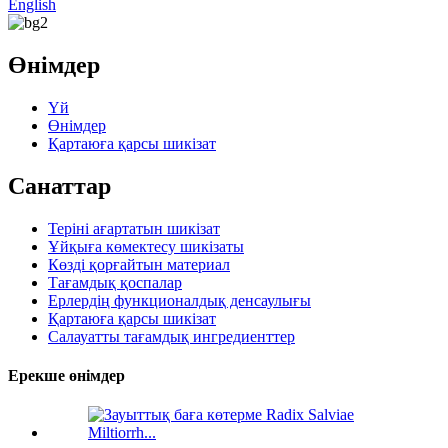
English
Өнімдер
Үй
Өнімдер
Қартаюға қарсы шикізат
Санаттар
Теріні ағартатын шикізат
Ұйқыға көмектесу шикізаты
Көзді қорғайтын материал
Тағамдық қоспалар
Ерлердің функционалдық денсаулығы
Қартаюға қарсы шикізат
Салауатты тағамдық ингредиенттер
Ерекше өнімдер