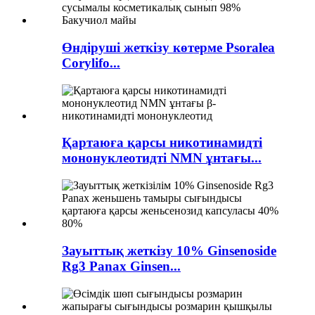
Өндіруші жеткізу көтерме Psoralea
Corylifo...
Қартаюға қарсы никотинамидті
мононуклеотидті NMN ұнтағы...
Зауыттық жеткізу 10% Ginsenoside
Rg3 Panax Ginsen...