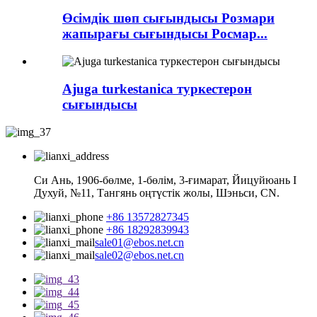
Өсімдік шөп сығындысы Розмари
жапырағы сығындысы Росмар...
Ajuga turkestanica туркестерон
сығындысы
Си Ань, 1906-бөлме, 1-бөлім, 3-ғимарат, Йицуйюань I
Духуй, №11, Тангянь оңтүстік жолы, Шэньси, CN.
+86 13572827345
+86 18292839943
sale01@ebos.net.cn
sale02@ebos.net.cn