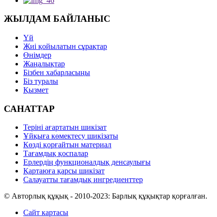
ЖЫЛДАМ БАЙЛАНЫС
Үй
Жиі қойылатын сұрақтар
Өнімдер
Жаңалықтар
Бізбен хабарласыңы
Біз туралы
Қызмет
САНАТТАР
Теріні ағартатын шикізат
Ұйқыға көмектесу шикізаты
Көзді қорғайтын материал
Тағамдық қоспалар
Ерлердің функционалдық денсаулығы
Қартаюға қарсы шикізат
Салауатты тағамдық ингредиенттер
© Авторлық құқық - 2010-2023: Барлық құқықтар қорғалған.
Сайт картасы