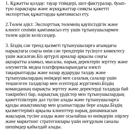
1. Құжатты қолдау: тауар тізімдері, шот-фактуралар, буып-
түю парақтары және жүкқұжаттар сияқты қажетті
экспорттық құжаттарды қамтамасыз ету.
2.Төлем әдісі: Экспорттық төлемнің қауіпсіздігін және
клиент сенімін қамтамасыз ету үшін тұтынушылармен
төлем әдісін келіссөздер.
3. Біздің сән тренд қызметі тұтынушыларға ағымдағы
нарықтағы соңғы өнім сән трендтерін түсінуге көмектесу
үшін жасалған.Біз әртүрлі арналар арқылы соңғы
ақпаратты аламыз, мысалы, нарық деректерін зерттеу және
әлеуметтік медиа платформаларындағы өзекті
тақырыптарды және назар аударуды талдау және
тұтынушылардың өнімдері мен салалық салалар үшін
теңшелген талдаулар мен есептерді жүргіземіз.Біздің
команданың нарықты зерттеу және деректерді талдауда бай
тәжірибесі бар, нарықтық үрдістер мен тұтынушылардың
қажеттіліктерін дәл түсіне алады және тұтынушыларға
құнды анықтамалар мен ұсыныстарды бере алады.Біздің
қызметтеріміз арқылы клиенттер нарық динамикасын
жақсырақ түсіне алады және осылайша өз өнімдерін әзірлеу
және маркетинг стратегиялары үшін неғұрлым саналы
шешімдер қабылдай алады.