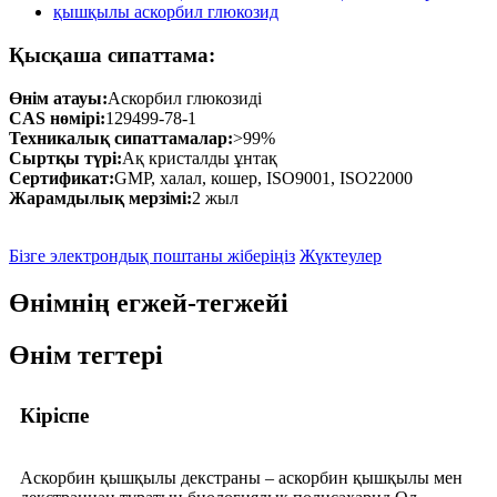
Қысқаша сипаттама:
Өнім атауы:
Аскорбил глюкозиді
CAS нөмірі:
129499-78-1
Техникалық сипаттамалар:
>99%
Сыртқы түрі:
Ақ кристалды ұнтақ
Сертификат:
GMP, халал, кошер, ISO9001, ISO22000
Жарамдылық мерзімі:
2 жыл
Бізге электрондық поштаны жіберіңіз
Жүктеулер
Өнімнің егжей-тегжейі
Өнім тегтері
Кіріспе
Аскорбин қышқылы декстраны – аскорбин қышқылы мен