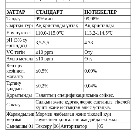
ЗАТТАР
СТАНДАРТ
НӘТИЖЕЛЕР
Талдау
99%мин
99,98%
Сыртқы түрі
Ақ кристалды ұнтақ
Ақ кристалды
Еру нүктесі
110,0-115,0℃
113,2-114,5℃
рН (3% су
3,5-5,5
4.33
ерітіндісі)
VC тегін
≤10 ppm
Өту
Ауыр металл
≤10 ppm
Өту
Кептіру
кезіндегі
≤0,5%
0,09%
жоғалту
Тұтану
≤0,2%
0,04%
қалдығы
Қорытынды
Талаптың спецификациясына сәйкес.
Салқын және құрғақ жерде сақтаңыз, тікелей
Сақтау
күшті және ыстықтан алыс ұстаңыз.
Жарамдылық
Мөрмен жабылған және тікелей күн
мерзімі
сәулесінен қорғалған жағдайда екі жыл.
Сынақшы
01
Тексеру
06
Авторизатор
05