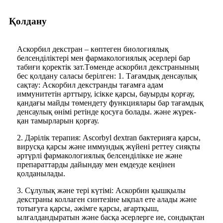
Қолдану
Аскорбил декстран – көптеген биологиялық
белсенділіктері мен фармакологиялық әсерлері бар
табиғи қоректік зат.Төменде аскорбил декстранының
бес қолдану саласы берілген: 1. Тағамдық денсаулық
сақтау: Аскорбил декстранды тағамға адам
иммунитетін арттыру, ісікке қарсы, бауырды қорғау,
қандағы майды төмендету функциялары бар тағамдық
денсаулық өнімі ретінде қосуға болады. және жүрек-
қан тамырларын қорғау.
2. Дәрілік терапия: Ascorbyl dextran бактерияға қарсы,
вирусқа қарсы және иммундық жүйені реттеу сияқты
әртүрлі фармакологиялық белсенділікке ие және
препараттарды дайындау мен емдеуде кеңінен
қолданылады.
3. Сұлулық және тері күтімі: Аскорбин қышқылы
декстраны коллаген синтезіне ықпал ете алады және
тотығуға қарсы, әжімге қарсы, ағартқыш,
ылғалдандыратын және басқа әсерлерге ие, сондықтан