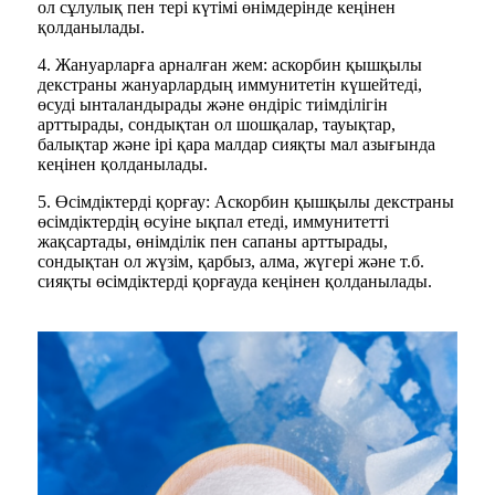
ол сұлулық пен тері күтімі өнімдерінде кеңінен
қолданылады.
4. Жануарларға арналған жем: аскорбин қышқылы
декстраны жануарлардың иммунитетін күшейтеді,
өсуді ынталандырады және өндіріс тиімділігін
арттырады, сондықтан ол шошқалар, тауықтар,
балықтар және ірі қара малдар сияқты мал азығында
кеңінен қолданылады.
5. Өсімдіктерді қорғау: Аскорбин қышқылы декстраны
өсімдіктердің өсуіне ықпал етеді, иммунитетті
жақсартады, өнімділік пен сапаны арттырады,
сондықтан ол жүзім, қарбыз, алма, жүгері және т.б.
сияқты өсімдіктерді қорғауда кеңінен қолданылады.