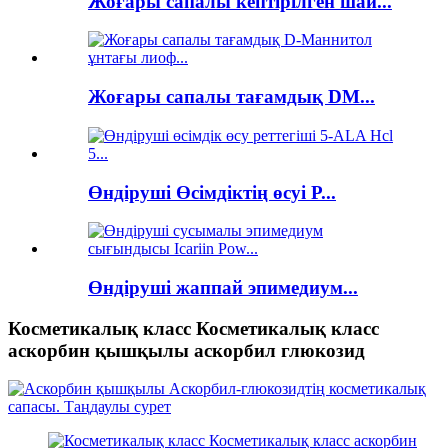
Жоғары сапалы кептірілген шай...
Жоғары сапалы тағамдық DM...
Өндіруші Өсімдіктің өсуі Р...
Өндіруші жаппай эпимедиум...
Косметикалық класс Косметикалық класс
аскорбин қышқылы аскорбил глюкозид