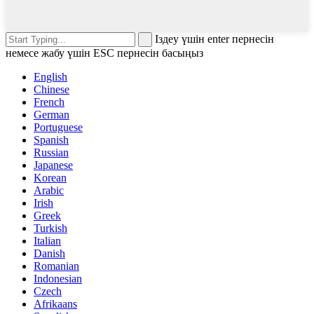
Іздеу үшін enter пернесін
немесе жабу үшін ESC пернесін басыңыз
English
Chinese
French
German
Portuguese
Spanish
Russian
Japanese
Korean
Arabic
Irish
Greek
Turkish
Italian
Danish
Romanian
Indonesian
Czech
Afrikaans