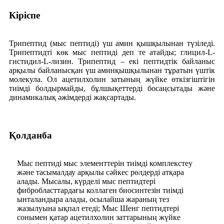
Кіріспе
Трипептид (мыс пептиді) үш амин қышқылынан түзіледі.
Трипептидті көк мыс пептиді деп те атайды; глицил-L-
гистидил-L-лизин. Трипептид – екі пептидтік байланыс
арқылы байланысқан үш аминқышқылынан тұратын үштік
молекула. Ол ацетилхолин затының жүйке өткізгіштігін
тиімді болдырмайды, бұлшықеттерді босаңсытады және
динамикалық әжімдерді жақсартады.
Қолданба
Мыс пептиді мыс элементтерін тиімді комплекстеу
және тасымалдау арқылы сәйкес рөлдерді атқара
алады. Мысалы, күрделі мыс пептидтері
фибробласттардағы коллаген биосинтезін тиімді
ынталандыра алады, осылайша жараның тез
жазылуына ықпал етеді; Мыс Шенг пептидтері
сонымен қатар ацетилхолин заттарының жүйке