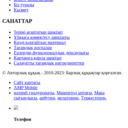
Біз туралы
Қызмет
САНАТТАР
Теріні ағартатын шикізат
Ұйқыға көмектесу шикізаты
Көзді қорғайтын материал
Тағамдық қоспалар
Ерлердің функционалдық денсаулығы
Қартаюға қарсы шикізат
Салауатты тағамдық ингредиенттер
© Авторлық құқық - 2010-2023: Барлық құқықтар қорғалған.
Сайт картасы
AMP Mobile
натрий гиалуронаты
,
Маннитол ұнтағы
,
Мака
сығындысы
,
арбутин
,
мелатонин
,
Түркестерон
,
Телефон