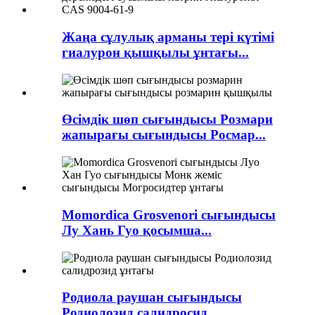
Жаңа сұлулық арманы тері күтімі
гиалурон қышқылы ұнтағы...
Өсімдік шөп сығындысы Розмари
жапырағы сығындысы Росмар...
Momordica Grosvenori сығындысы
Лу Хань Гуо қосымша...
Родиола раушан сығындысы
Родиолозид салидросид...