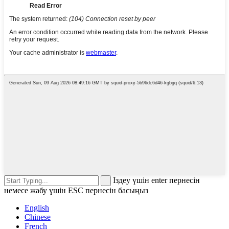
Іздеу үшін enter пернесін
немесе жабу үшін ESC пернесін басыңыз
English
Chinese
French