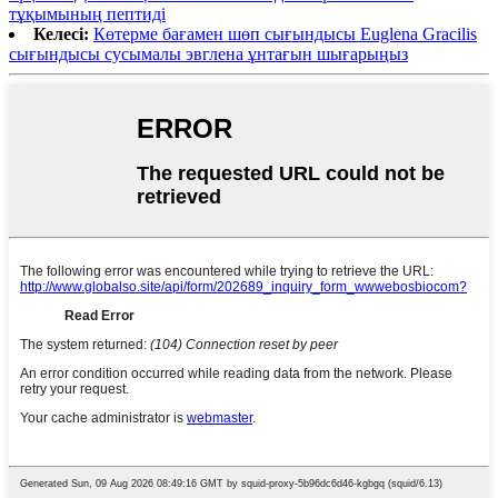
тұқымының пептиді
Келесі:
Көтерме бағамен шөп сығындысы Euglena Gracilis
сығындысы сусымалы эвглена ұнтағын шығарыңыз