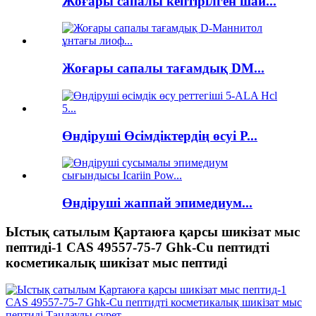
Жоғары сапалы кептірілген шай...
Жоғары сапалы тағамдық DM...
Өндіруші Өсімдіктердің өсуі Р...
Өндіруші жаппай эпимедиум...
Ыстық сатылым Қартаюға қарсы шикізат мыс
пептиді-1 CAS 49557-75-7 Ghk-Cu пептидті
косметикалық шикізат мыс пептиді