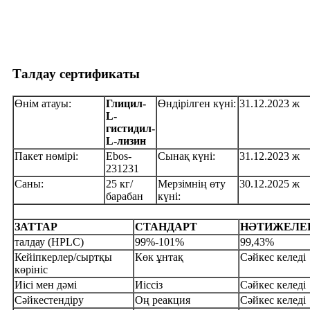
Талдау сертификаты
Өнім атауы:
Глицил-
Өндірілген күні:
31.12.2023 ж
L-
гистидил-
L-лизин
Пакет нөмірі:
Ebos-
Сынақ күні:
31.12.2023 ж
231231
Саны:
25 кг/
Мерзімнің өту
30.12.2025 ж
барабан
күні:
ЗАТТАР
СТАНДАРТ
НӘТИЖЕЛЕ
талдау (HPLC)
99%-101%
99,43%
Кейіпкерлер/сыртқы
Көк ұнтақ
Сәйкес келеді
көрініс
Иісі мен дәмі
Иіссіз
Сәйкес келеді
Сәйкестендіру
Оң реакция
Сәйкес келеді