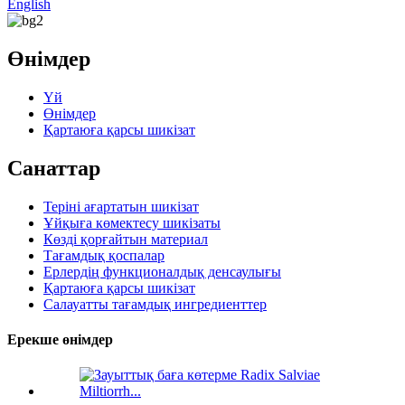
English
Өнімдер
Үй
Өнімдер
Қартаюға қарсы шикізат
Санаттар
Теріні ағартатын шикізат
Ұйқыға көмектесу шикізаты
Көзді қорғайтын материал
Тағамдық қоспалар
Ерлердің функционалдық денсаулығы
Қартаюға қарсы шикізат
Салауатты тағамдық ингредиенттер
Ерекше өнімдер