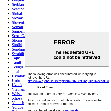
Punjabi
Serbian
Sesotho
Sinhala
Slovak
Slovenian
Somali
Samoan
Scots Gaelic
Shona
Sindhi
Sundanese
Swahili
Tajik
Tamil
Telugu
Thai
Ukrainian
Urdu
Uzbek
Vietnamese
Welsh
Xhosa
Yiddish
Yoruba