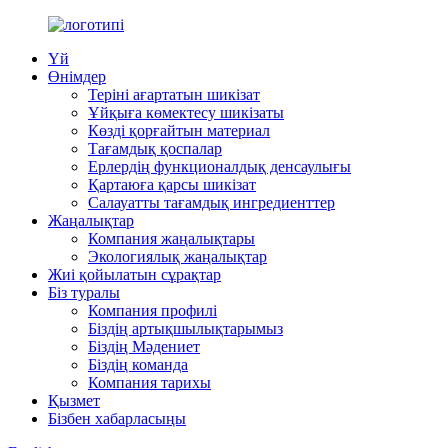
Үй
Өнімдер
Теріні ағартатын шикізат
Ұйқыға көмектесу шикізаты
Көзді қорғайтын материал
Тағамдық қоспалар
Ерлердің функционалдық денсаулығы
Қартаюға қарсы шикізат
Салауатты тағамдық ингредиенттер
Жаңалықтар
Компания жаңалықтары
Экологиялық жаңалықтар
Жиі қойылатын сұрақтар
Біз туралы
Компания профилі
Біздің артықшылықтарымыз
Біздің Мәдениет
Біздің команда
Компания тарихы
Қызмет
Бізбен хабарласыңы