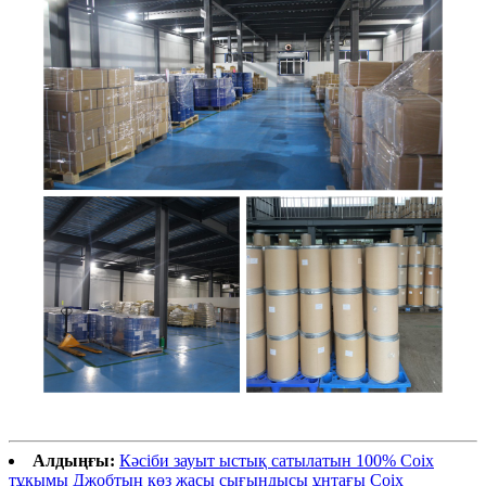
Алдыңғы:
Кәсіби зауыт ыстық сатылатын 100% Coix
тұқымы Джобтың көз жасы сығындысы ұнтағы Coix