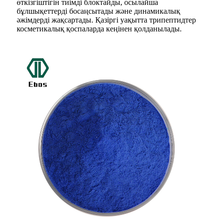
өткізгіштігін тиімді блоктайды, осылайша
бұлшықеттерді босаңсытады және динамикалық
әжімдерді жақсартады. Қазіргі уақытта трипептидтер
косметикалық қоспаларда кеңінен қолданылады.