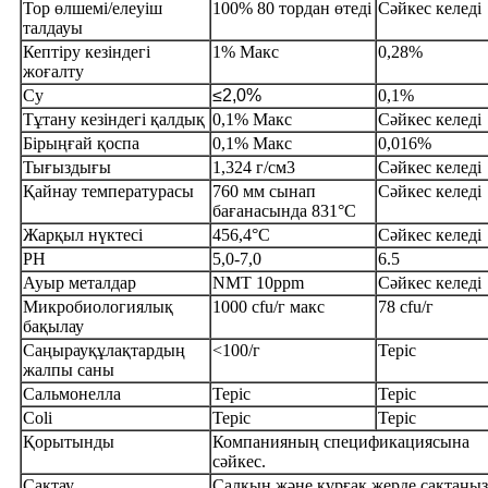
Тор өлшемі/елеуіш
100% 80 тордан өтеді
Сәйкес келеді
талдауы
Кептіру кезіндегі
1% Макс
0,28%
жоғалту
Су
≤2,0%
0,1%
Тұтану кезіндегі қалдық
0,1% Макс
Сәйкес келеді
Бірыңғай қоспа
0,1% Макс
0,016%
Тығыздығы
1,324 г/см3
Сәйкес келеді
Қайнау температурасы
760 мм сынап
Сәйкес келеді
бағанасында 831°C
Жарқыл нүктесі
456,4°C
Сәйкес келеді
PH
5,0-7,0
6.5
Ауыр металдар
NMT 10ppm
Сәйкес келеді
Микробиологиялық
1000 cfu/г макс
78 cfu/г
бақылау
Саңырауқұлақтардың
<100/г
Теріс
жалпы саны
Сальмонелла
Теріс
Теріс
Coli
Теріс
Теріс
Қорытынды
Компанияның спецификациясына
сәйкес.
Сақтау
Салқын және құрғақ жерде сақтаңыз