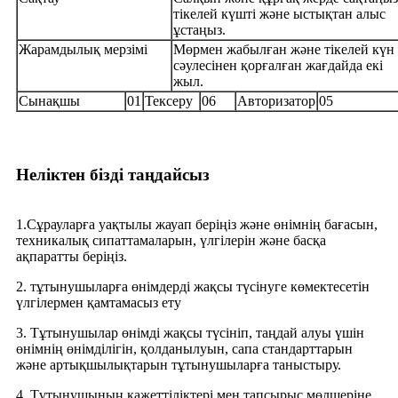
тікелей күшті және ыстықтан алыс
ұстаңыз.
Жарамдылық мерзімі
Мөрмен жабылған және тікелей күн
сәулесінен қорғалған жағдайда екі
жыл.
Сынақшы
01
Тексеру
06
Авторизатор
05
Неліктен бізді таңдайсыз
1.Сұрауларға уақтылы жауап беріңіз және өнімнің бағасын,
техникалық сипаттамаларын, үлгілерін және басқа
ақпаратты беріңіз.
2. тұтынушыларға өнімдерді жақсы түсінуге көмектесетін
үлгілермен қамтамасыз ету
3. Тұтынушылар өнімді жақсы түсініп, таңдай алуы үшін
өнімнің өнімділігін, қолданылуын, сапа стандарттарын
және артықшылықтарын тұтынушыларға таныстыру.
4. Тұтынушының қажеттіліктері мен тапсырыс мөлшеріне