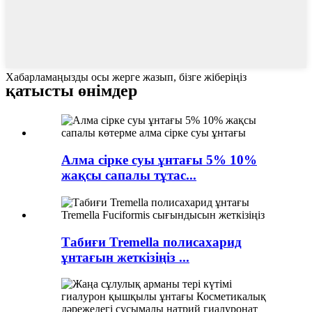
Хабарламаңызды осы жерге жазып, бізге жіберіңіз
қатысты өнімдер
Алма сірке суы ұнтағы 5% 10%
жақсы сапалы тұтас...
Табиғи Tremella полисахарид
ұнтағын жеткізіңіз ...