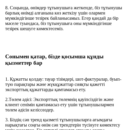
8. Соңында, өнімдер тұтынушыға жеткенде, біз тұтынушы
барлық өнімді алғанына көз жеткізу үшін олармен
мүмкіндігінше тезірек байланысамыз. Егер қандай да бір
мәселе туындаса, біз тұтынушыға оны мүмкіндігінше
тезірек шешуге көмектесеміз.
Сонымен қатар, бізде қосымша құнды
қызметтер бар
1. Құжатты қолдау: тауар тізімдері, шот-фактуралар, буып-
түю парақтары және жүкқұжаттар сияқты қажетті
экспорттық құжаттарды қамтамасыз ету.
2.Төлем әдісі: Экспорттық төлемнің қауіпсіздігін және
клиент сенімін қамтамасыз ету үшін тұтынушылармен
төлем әдісін келіссөздер.
3. Біздің сән тренд қызметі тұтынушыларға ағымдағы
нарықтағы соңғы өнім сән трендтерін түсінуге көмектесу