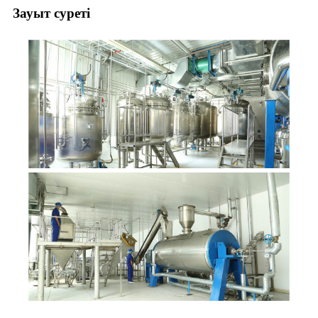
Зауыт суреті