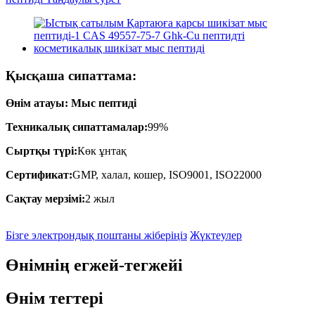
Қысқаша сипаттама:
Өнім атауы: Мыс пептиді
Техникалық сипаттамалар:
99%
Сыртқы түрі:
Көк ұнтақ
Сертификат:
GMP, халал, кошер, ISO9001, ISO22000
Сақтау мерзімі:
2 жыл
Бізге электрондық поштаны жіберіңіз
Жүктеулер
Өнімнің егжей-тегжейі
Өнім тегтері