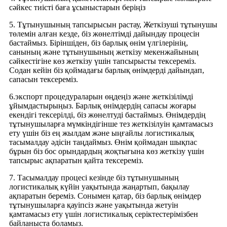
сәйкес тиісті баға ұсыныстарын беріңіз
5. Тұтынушының тапсырысын растау, Жеткізуші тұтынушы
төлемін алған кезде, біз жөнелтімді дайындау процесін
бастаймыз. Біріншіден, біз барлық өнім үлгілерінің,
санының және тұтынушының жеткізу мекенжайының
сәйкестігіне көз жеткізу үшін тапсырысты тексереміз.
Содан кейін біз қоймадағы барлық өнімдерді дайындап,
сапасын тексереміз.
6.экспорт процедураларын өңдеңіз және жеткізілімді
ұйымдастырыңыз. Барлық өнімдердің сапасы жоғары
екендігі тексерілді, біз жөнелтуді бастаймыз. Өнімдердің
тұтынушыларға мүмкіндігінше тез жеткізілуін қамтамасыз
ету үшін біз ең жылдам және ыңғайлы логистикалық
тасымалдау әдісін таңдаймыз. Өнім қоймадан шықпас
бұрын біз бос орындардың жоқтығына көз жеткізу үшін
тапсырыс ақпаратын қайта тексереміз.
7. Тасымалдау процесі кезінде біз тұтынушының
логистикалық күйін уақытында жаңартып, бақылау
ақпаратын береміз. Сонымен қатар, біз барлық өнімдер
тұтынушыларға қауіпсіз және уақытында жетуін
қамтамасыз ету үшін логистикалық серіктестерімізбен
байланыста боламыз.