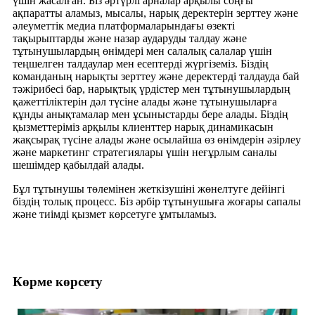
үшін жасалған. Біз әртүрлі арналар арқылы соңғы
ақпаратты аламыз, мысалы, нарық деректерін зерттеу және
әлеуметтік медиа платформаларындағы өзекті
тақырыптарды және назар аударуды талдау және
тұтынушылардың өнімдері мен салалық салалар үшін
теңшелген талдаулар мен есептерді жүргіземіз. Біздің
команданың нарықты зерттеу және деректерді талдауда бай
тәжірибесі бар, нарықтық үрдістер мен тұтынушылардың
қажеттіліктерін дәл түсіне алады және тұтынушыларға
құнды анықтамалар мен ұсыныстарды бере алады. Біздің
қызметтеріміз арқылы клиенттер нарық динамикасын
жақсырақ түсіне алады және осылайша өз өнімдерін әзірлеу
және маркетинг стратегиялары үшін неғұрлым саналы
шешімдер қабылдай алады.
Бұл тұтынушы төлемінен жеткізушіні жөнелтуге дейінгі
біздің толық процесс. Біз әрбір тұтынушыға жоғары сапалы
және тиімді қызмет көрсетуге ұмтыламыз.
Көрме көрсету