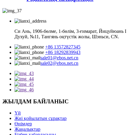
Си Ань, 1906-бөлме, 1-бөлім, 3-ғимарат, Йицуйюань I
Духуй, №11, Тангянь оңтүстік жолы, Шэньси, CN.
+86 13572827345
+86 18292839943
sale01@ebos.net.cn
sale02@ebos.net.cn
ЖЫЛДАМ БАЙЛАНЫС
Үй
Жиі қойылатын сұрақтар
Өнімдер
Жаңалықтар
Бізбен хабарласыңы