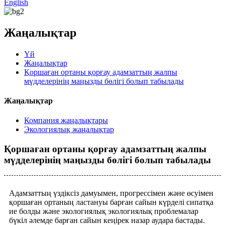
English
Жаңалықтар
Үй
Жаңалықтар
Қоршаған ортаны қорғау адамзаттың жалпы
мүдделерінің маңызды бөлігі болып табылады
Жаңалықтар
Компания жаңалықтары
Экологиялық жаңалықтар
Қоршаған ортаны қорғау адамзаттың жалпы
мүдделерінің маңызды бөлігі болып табылады
Адамзаттың үздіксіз дамуымен, прогрессімен және өсуімен
қоршаған ортаның ластануы барған сайын күрделі сипатқа
ие болды және экологиялық экологиялық проблемалар
бүкіл әлемде барған сайын кеңірек назар аудара бастады.