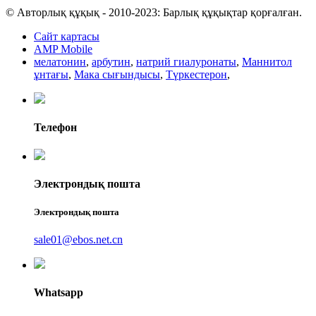
© Авторлық құқық - 2010-2023: Барлық құқықтар қорғалған.
Сайт картасы
AMP Mobile
мелатонин
,
арбутин
,
натрий гиалуронаты
,
Маннитол
ұнтағы
,
Мака сығындысы
,
Түркестерон
,
Телефон
Электрондық пошта
Электрондық пошта
sale01@ebos.net.cn
Whatsapp