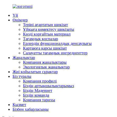
Үй
Өнімдер
Теріні ағартатын шикізат
Ұйқыға көмектесу шикізаты
Көзді қорғайтын материал
Тағамдық қоспалар
Ерлердің функционалдық денсаулығы
Қартаюға қарсы шикізат
Салауатты тағамдық ингредиенттер
Жаңалықтар
Компания жаңалықтары
Экологиялық жаңалықтар
Жиі қойылатын сұрақтар
Біз туралы
Компания профилі
Біздің артықшылықтарымыз
Біздің Мәдениет
Біздің команда
Компания тарихы
Қызмет
Бізбен хабарласыңы