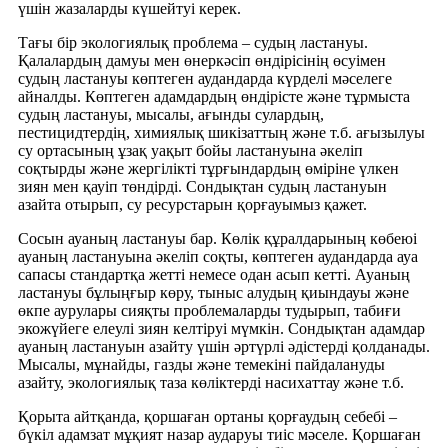
үшін жазаларды күшейтуі керек.
Тағы бір экологиялық проблема – судың ластануы.
Қалалардың дамуы мен өнеркәсіп өндірісінің өсуімен
судың ластануы көптеген аудандарда күрделі мәселеге
айналды. Көптеген адамдардың өндірісте және тұрмыста
судың ластануы, мысалы, ағынды сулардың,
пестицидтердің, химиялық шикізаттың және т.б. ағызылуы
су ортасының ұзақ уақыт бойы ластануына әкеліп
соқтырды және жергілікті тұрғындардың өміріне үлкен
зиян мен қауіп төндірді. Сондықтан судың ластануын
азайта отырып, су ресурстарын қорғауымыз қажет.
Сосын ауаның ластануы бар. Көлік құралдарының көбеюі
ауаның ластануына әкеліп соқты, көптеген аудандарда ауа
сапасы стандартқа жетті немесе одан асып кетті. Ауаның
ластануы бұлыңғыр көру, тыныс алудың қиындауы және
өкпе аурулары сияқты проблемаларды тудырып, табиғи
экожүйеге елеулі зиян келтіруі мүмкін. Сондықтан адамдар
ауаның ластануын азайту үшін әртүрлі әдістерді қолданады.
Мысалы, мұнайды, газды және темекіні пайдалануды
азайту, экологиялық таза көліктерді насихаттау және т.б.
Қорыта айтқанда, қоршаған ортаны қорғаудың себебі –
бүкіл адамзат мұқият назар аударуы тиіс мәселе. Қоршаған