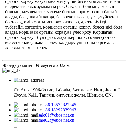
ортаны қорғау мақсатына жету үшін біз нақты және тиімді
іс-әрекеттер жасауымыз керек. Студент болсын, тұрғын
болсын, мемлекеттік мекеме болсын, әркім өзінен бастай
алады, басқаша айтқанда, біз әрекет жасап, ұсақ-түйектен
бастасақ, өмір салты мен экологиялық әдеттерімізді
түбегейлі өзгертіп, қоршаған ортаны қорғау белсендісі бола
алады. қоршаған ортаны қорғауға үлес қосу. Қоршаған
ортаны қорғау - бұл ортақ жауапкершілік, сондықтан біз
келесі ұрпаққа жақсы әлем қалдыру үшін оны бірге алға
жылжытуымыз керек.
Жіберу уақыты: 09 маусым 2022 ж
Си Ань, 1906-бөлме, 1-бөлім, 3-ғимарат, Йицуйюань I
Духуй, №11, Тангянь оңтүстік жолы, Шэньси, CN.
+86 13572827345
+86 18292839943
sale01@ebos.net.cn
sale02@ebos.net.cn