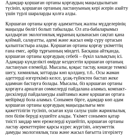
Адамдар қоршаған ортаны қорғаудың маңыздылығын
түсініп, қоршаған ортаның ластануының кері әсерін азайту
үшін түрлі шараларды қолға алды.
Қоршаған ортаны қорғау адамзаттың жалпы мүдделерінің
маңызды бөлігі болып табылады. Ол ата-бабаларымыз
қалдырған экологиялық мұраның қазынасын сақтап қана
қоймай, салауатты, әдемі және жасыл өмір сүру ортасын
қалыптастыра алады. Қоршаған ортаны қорғау үкіметтің
ғана емес, әрбір тұрғынның міндеті. Басқаша айтқанда,
қоршаған ортаны қорғаудың себебі – бүкіл халықтың ісі.
Адамдар күнделікті өмірде кездесетін қоршаған ортаның
ластануын елемейді. Мысалы, қоқыс тастау, көшеде темекі
шегу, химиялық заттарды көп қолдану, т.б.. Осы жаман
әдеттерді өзгерткіміз келсе, ұсақ-түйектен бастап жеке
адамнан бастауға болады. Мысалы, біз қоршаған ортаны
қорғауға арналған сөмкелерді пайдалана аламыз, компакт-
дискілерді пайдалануды азайтамыз және қоршаған ортаға
мейірімді бола аламыз. Сонымен бірге, адамдар көп адам
қоршаған ортаны қорғаудың маңыздылығы мен
қажеттілігін түсініп, осыған күш салуы үшін жариялылық
пен білім беруді күшейте алады. Үкімет сонымен қатар
тиісті заңдар мен ережелерді күшейтіп, қоршаған ортаны
ластау әрекеттеріне қарсы күрес жүргізіп, әлеуметтік
дамуды экологиялық таза және жасыл бағытта ілгерілету