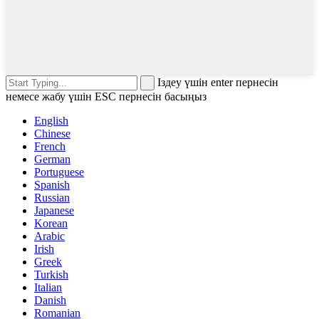
Іздеу үшін enter пернесін
немесе жабу үшін ESC пернесін басыңыз
English
Chinese
French
German
Portuguese
Spanish
Russian
Japanese
Korean
Arabic
Irish
Greek
Turkish
Italian
Danish
Romanian