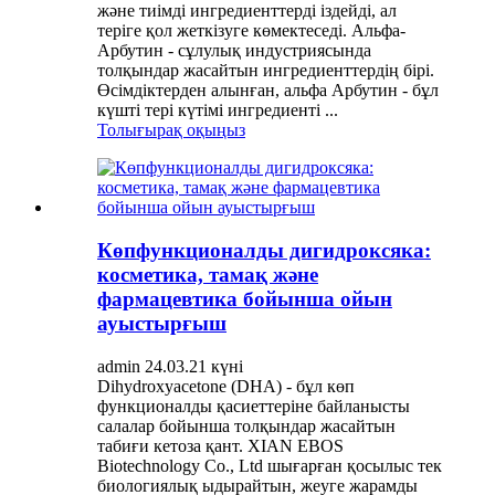
және тиімді ингредиенттерді іздейді, ал
теріге қол жеткізуге көмектеседі. Альфа-
Арбутин - сұлулық индустриясында
толқындар жасайтын ингредиенттердің бірі.
Өсімдіктерден алынған, альфа Арбутин - бұл
күшті тері күтімі ингредиенті ...
Толығырақ оқыңыз
Көпфункционалды дигидроксяка:
косметика, тамақ және
фармацевтика бойынша ойын
ауыстырғыш
admin 24.03.21 күні
Dihydroxyacetone (DHA) - бұл көп
функционалды қасиеттеріне байланысты
салалар бойынша толқындар жасайтын
табиғи кетоза қант. XIAN EBOS
Biotechnology Co., Ltd шығарған қосылыс тек
биологиялық ыдырайтын, жеуге жарамды