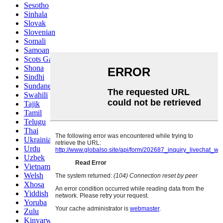
Sesotho
Sinhala
Slovak
Slovenian
Somali
Samoan
Scots Gaelic
Shona
Sindhi
Sundanese
Swahili
Tajik
Tamil
Telugu
Thai
Ukrainian
Urdu
Uzbek
Vietnamese
Welsh
Xhosa
Yiddish
Yoruba
Zulu
Kinyarwanda