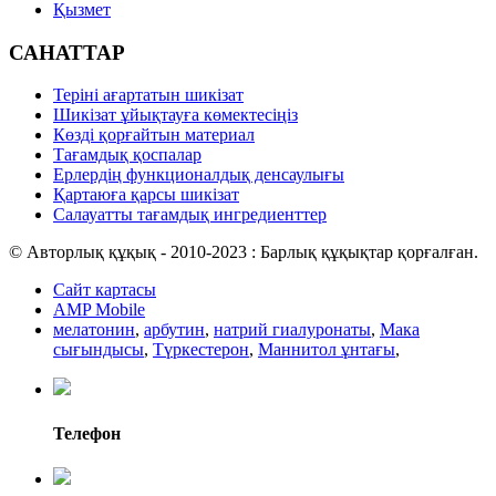
Қызмет
САНАТТАР
Теріні ағартатын шикізат
Шикізат ұйықтауға көмектесіңіз
Көзді қорғайтын материал
Тағамдық қоспалар
Ерлердің функционалдық денсаулығы
Қартаюға қарсы шикізат
Салауатты тағамдық ингредиенттер
© Авторлық құқық - 2010-2023 : Барлық құқықтар қорғалған.
Сайт картасы
AMP Mobile
мелатонин
,
арбутин
,
натрий гиалуронаты
,
Мака
сығындысы
,
Түркестерон
,
Маннитол ұнтағы
,
Телефон