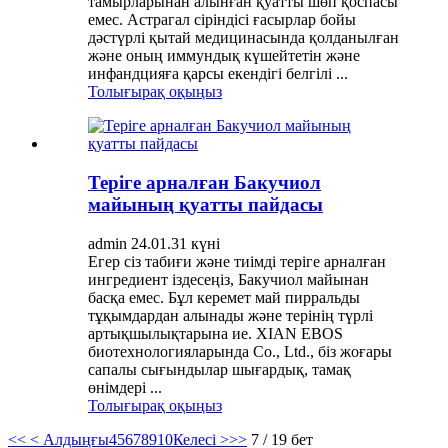
тамырларынан алынған қуатты шөп қоспасы
емес. Астрагал сіріндісі ғасырлар бойы
дәстүрлі қытай медицинасында қолданылған
және оның иммундық күшейтетін және
инфандцияға қарсы екендігі белгілі ...
Толығырақ оқыңыз
Теріге арналған Бакучиол
майының қуатты пайдасы
admin 24.01.31 күні
Егер сіз табиғи және тиімді теріге арналған
ингредиент іздесеңіз, Бакучиол майынан
басқа емес. Бұл керемет май пирральды
тұқымдардан алынады және терінің түрлі
артықшылықтарына ие. XIAN EBOS
биотехнологияларында Co., Ltd., біз жоғары
сапалы сығындылар шығардық, тамақ
өнімдері ...
Толығырақ оқыңыз
<<
< Алдыңғы
4
5
6
7
8
9
10
Келесі >
>>
7 / 19 бет