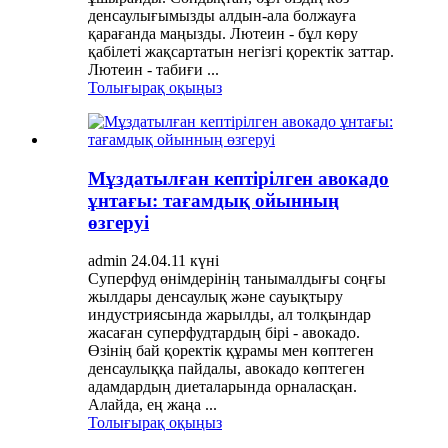
денсаулығымызды алдын-ала болжауға
қарағанда маңызды. Лютеин - бұл көру
қабілеті жақсартатын негізгі қоректік заттар.
Лютеин - табиғи ...
Толығырақ оқыңыз
Мұздатылған кептірілген авокадо
ұнтағы: тағамдық ойынның
өзгеруі
admin 24.04.11 күні
Суперфуд өнімдерінің танымалдығы соңғы
жылдары денсаулық және сауықтыру
индустриясында жарылды, ал толқындар
жасаған суперфудтардың бірі - авокадо.
Өзінің бай қоректік құрамы мен көптеген
денсаулыққа пайдалы, авокадо көптеген
адамдардың диеталарында орналасқан.
Алайда, ең жаңа ...
Толығырақ оқыңыз