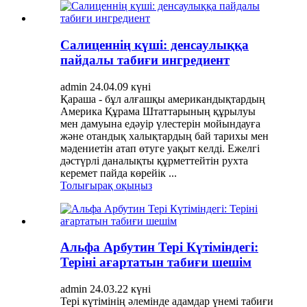
Салиценнің күші: денсаулыққа
пайдалы табиғи ингредиент
admin 24.04.09 күні
Қараша - бұл алғашқы американдықтардың
Америка Құрама Штаттарының құрылуы
мен дамуына едәуір үлестерін мойындауға
және отандық халықтардың бай тарихы мен
мәдениетін атап өтуге уақыт келді. Ежелгі
дәстүрлі даналықты құрметтейтін рухта
керемет пайда көрейік ...
Толығырақ оқыңыз
Альфа Арбутин Тері Күтіміндегі:
Теріні ағартатын табиғи шешім
admin 24.03.22 күні
Тері күтімінің әлемінде адамдар үнемі табиғи