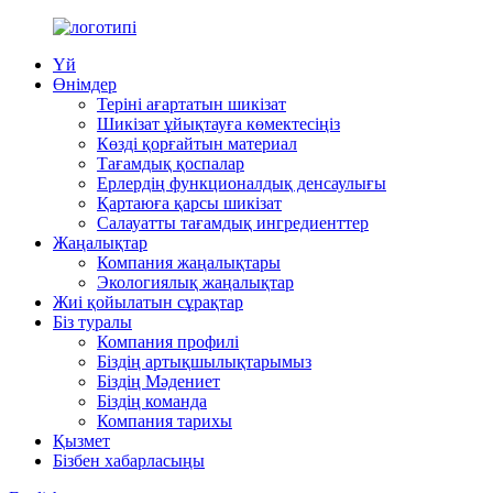
Үй
Өнімдер
Теріні ағартатын шикізат
Шикізат ұйықтауға көмектесіңіз
Көзді қорғайтын материал
Тағамдық қоспалар
Ерлердің функционалдық денсаулығы
Қартаюға қарсы шикізат
Салауатты тағамдық ингредиенттер
Жаңалықтар
Компания жаңалықтары
Экологиялық жаңалықтар
Жиі қойылатын сұрақтар
Біз туралы
Компания профилі
Біздің артықшылықтарымыз
Біздің Мәдениет
Біздің команда
Компания тарихы
Қызмет
Бізбен хабарласыңы