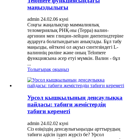
Telomere функциясындағы
маңыздылығы
admin 24.02.06 күні
Соңғы жаңалықтар маммалиялық
теломериялық РНҚ-ны (Терра) валин-
аргинин мен глицин-лейцин диепепидтеріне
аударуға болатындығын анықтады. Бұл табу
маңызды, өйткені ол ақуыз синтезіндегі L-
валиннің рөліне және оның Telomere
функциясына әсер етуі мүмкін. Валин - бұл
...
Толығырақ оқыңыз
Урсол қышқылының денсаулыққа
пайдасы: табиғи жемістердің
табиғи кереметі
admin 24.02.02 күні
Сіз өзіңіздің денсаулығыңызды арттырудың
табиғи әдісін іздеп жүрсіз бе? Урсол