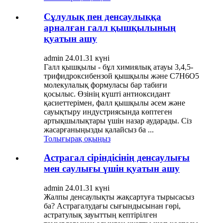
Сұлулық пен денсаулыққа
арналған галл қышқылының
қуатын ашу
admin 24.01.31 күні
Галл қышқылы - бұл химиялық атауы 3,4,5-
трифидроксибензой қышқылы және C7H6O5
молекулалық формуласы бар табиғи
қосылыс. Өзінің күшті антиоксидант
қасиеттерімен, фалл қышқылы әсем және
сауықтыру индустриясында көптеген
артықшылықтары үшін назар аударады. Сіз
жасарғаныңызды қалайсыз ба ...
Толығырақ оқыңыз
Астрагал сіріндісінің денсаулығы
мен саулығы үшін қуатын ашу
admin 24.01.31 күні
Жалпы денсаулықты жақсартуға тырысасыз
ба? Астрагалудағы сығындысынан гөрі,
астратулық зауыттың кептірілген