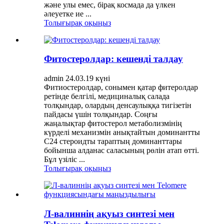
және улы емес, бірақ космада да үлкен
әлеуетке ие ...
Толығырақ оқыңыз
Фитостеролдар: кешенді талдау
admin 24.03.19 күні
Фитиостеролдар, сонымен қатар фитеролдар
ретінде белгілі, медициналық салада
толқындар, олардың денсаулыққа тигізетін
пайдасы үшін толқындар. Соңғы
жаңалықтар фитостерол метаболизмінің
күрделі механизмін анықтайтын доминантты
С24 стероидты тараптың доминанттары
бойынша алданас саласының рөлін атап өтті.
Бұл үзіліс ...
Толығырақ оқыңыз
Л-валиннің ақуыз синтезі мен