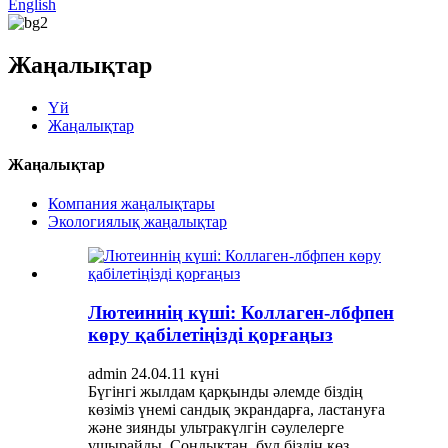
English
Жаңалықтар
Үй
Жаңалықтар
Жаңалықтар
Компания жаңалықтары
Экологиялық жаңалықтар
Лютеиннің күші: Коллаген-лбфпен
көру қабілетіңізді қорғаңыз
admin 24.04.11 күні
Бүгінгі жылдам қарқынды әлемде біздің
көзіміз үнемі сандық экрандарға, ластануға
және зиянды ультракүлгін сәулелерге
ұшырайды. Сондықтан, бұл біздің көз