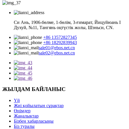
Си Ань, 1906-бөлме, 1-бөлім, 3-ғимарат, Йицуйюань I
Духуй, №11, Тангянь оңтүстік жолы, Шэньси, CN.
+86 13572827345
+86 18292839943
sale01@ebos.net.cn
sale02@ebos.net.cn
ЖЫЛДАМ БАЙЛАНЫС
Үй
Жиі қойылатын сұрақтар
Өнімдер
Жаңалықтар
Бізбен хабарласыңы
Біз туралы