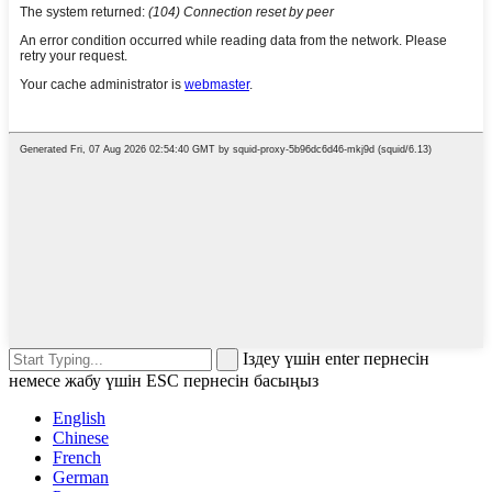
Іздеу үшін enter пернесін
немесе жабу үшін ESC пернесін басыңыз
English
Chinese
French
German