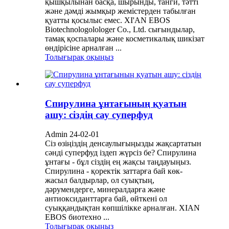
қышқылынан басқа, шырынды, танги, тәтті
және дәмді жымқыр жемістерден табылған
қуатты қосылыс емес. XI'AN EBOS
Biotechnologolologer Co., Ltd. сығындылар,
тамақ қоспалары және косметикалық шикізат
өндірісіне арналған ...
Толығырақ оқыңыз
Спирулина ұнтағының қуатын
ашу: сіздің сау суперфуд
Admin 24-02-01
Сіз өзіңіздің денсаулығыңызды жақсартатын
сәнді суперфуд іздеп жүрсіз бе? Спирулина
ұнтағы - бұл сіздің ең жақсы таңдауыңыз.
Спирулина - қоректік заттарға бай көк-
жасыл балдырлар, ол суықтың,
дәрумендерге, минералдарға және
антиоксиданттарға бай, өйткені ол
суыққандықтан көпшілікке арналған. XIAN
EBOS биотехно ...
Толығырақ оқыңыз