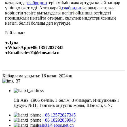
қатарында.
глабридин
тері күтімін жақсартуды қалайтындар
үшін қолжетімді. Алға қарай,
глабридин
жарқыраған, жас
көрінетін теріге ұмтылудағы негізгі ойыншы ретіндегі
позициясын нығайта отырып, сұлулық индустриясының
негізгі бөлігі болады деп күтілуде.
Байланыс:
●Луна
●WhatsApp:+86 13572827345
●Email:sales01@ebos.net.cn
Хабарлама уақыты: 16 қазан 2024 ж
Си Ань, 1906-бөлме, 1-бөлім, 3-ғимарат, Йицуйюань I
Духуй, №11, Тангянь оңтүстік жолы, Шэньси, CN.
+86 13572827345
+86 18292839943
sale01@ebos.net.cn