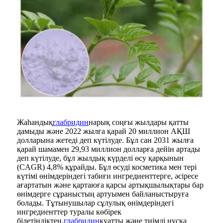
Жаһандық
глабридин
нарық соңғы жылдары қатты
дамыды және 2022 жылға қарай 20 миллион АҚШ
долларына жетеді деп күтілуде. Бұл сан 2031 жылға
қарай шамамен 29,93 миллион долларға дейін артады
деп күтілуде, бұл жылдық күрделі өсу қарқынын
(CAGR) 4,8% құрайды. Бұл өсуді косметика мен тері
күтімі өнімдеріндегі табиғи ингредиенттерге, әсіресе
ағартатын және қартаюға қарсы артықшылықтары бар
өнімдерге сұраныстың артуымен байланыстыруға
болады. Тұтынушылар сұлулық өнімдеріндегі
ингредиенттер туралы көбірек
білетіндіктен,
глабридин
қуатты және тиімді нұсқа