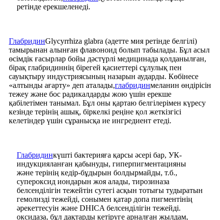
ретінде ерекшеленеді.
Глабридин
Glycyrrhiza glabra (әдетте мия ретінде белгілі)
тамырынан алынған флавоноид болып табылады. Бұл асыл
өсімдік ғасырлар бойы дәстүрлі медицинада қолданылған,
бірақ глабридиннің бірегей қасиеттері сұлулық пен
сауықтыру индустриясының назарын аударды. Көбінесе
«алтынды ағарту» деп аталады,
глабридин
меланин өндірісін
тежеу ​​және бос радикалдарды жою үшін ерекше
қабілетімен танымал. Бұл оны қартаю белгілерімен күресу
кезінде терінің ашық, біркелкі реңіне қол жеткізгісі
келетіндер үшін сұранысқа ие ингредиент етеді.
Глабридин
күшті бактерияға қарсы әсері бар, УК-
индукцияланған қабынуды, гиперпигментацияны
және терінің кедір-бұдырын болдырмайды, т.б.,
супероксид иондарын жоя алады, тирозиназа
белсенділігін тежейтін сутегі асқын тотығы тудыратын
гемолизді тежейді, сонымен қатар допа пигментінің
әрекеттесуін және DHICA белсенділігін тежейді.
оксидаза, бұл дақтарды кетіруге арналған жылдам,