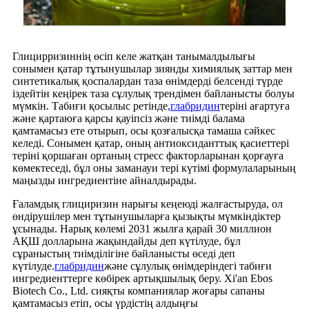
Глицирризиннің өсіп келе жатқан танымалдылығы
сонымен қатар тұтынушылар зиянды химиялық заттар мен
синтетикалық қоспалардан таза өнімдерді белсенді түрде
іздейтін кеңірек таза сұлулық трендімен байланысты болуы
мүмкін. Табиғи қосылыс ретінде,
глабридин
теріні ағартуға
және қартаюға қарсы қауіпсіз және тиімді балама
қамтамасыз ете отырып, осы қозғалысқа тамаша сәйкес
келеді. Сонымен қатар, оның антиоксиданттық қасиеттері
теріні қоршаған ортаның стресс факторларынан қорғауға
көмектеседі, бұл оны заманауи тері күтімі формулаларының
маңызды ингредиентіне айналдырады.
Ғаламдық глициризин нарығы кеңеюді жалғастыруда, ол
өндірушілер мен тұтынушыларға қызықты мүмкіндіктер
ұсынады. Нарық көлемі 2031 жылға қарай 30 миллион
АҚШ долларына жақындайды деп күтілуде, бұл
сұраныстың тиімділігіне байланысты өседі деп
күтілуде.
глабридин
және сұлулық өнімдеріндегі табиғи
ингредиенттерге көбірек артықшылық беру. Xi'an Ebos
Biotech Co., Ltd. сияқты компаниялар жоғары сапаны
қамтамасыз етіп, осы үрдістің алдыңғы