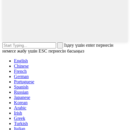
Іздеу үшін enter пернесін
немесе жабу үшін ESC пернесін басыңыз
English
Chinese
French
German
Portuguese
Spanish
Russian
Japanese
Korean
Arabic
Irish
Greek
Turkish
Italian