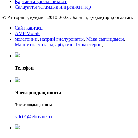
Қартаюға қарсы шикізат
Салауатты тағамдық ингредиенттер
© Авторлық құқық - 2010-2023 : Барлық құқықтар қорғалған.
Сайт картасы
AMP Mobile
мелатонин
,
натрий гиалуронаты
,
Мака сығындысы
,
Маннитол ұнтағы
,
арбутин
,
Түркестерон
,
Телефон
Электрондық пошта
Электрондық пошта
sale01@ebos.net.cn