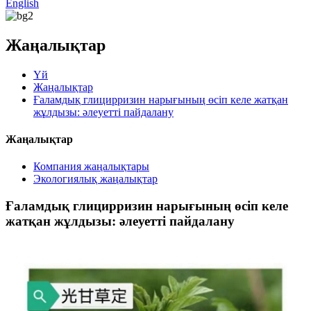
English
Жаңалықтар
Үй
Жаңалықтар
Ғаламдық глицирризин нарығының өсіп келе жатқан
жұлдызы: әлеуетті пайдалану
Жаңалықтар
Компания жаңалықтары
Экологиялық жаңалықтар
Ғаламдық глицирризин нарығының өсіп келе
жатқан жұлдызы: әлеуетті пайдалану