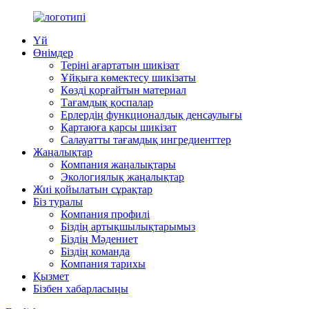
Үй
Өнімдер
Теріні ағартатын шикізат
Ұйқыға көмектесу шикізаты
Көзді қорғайтын материал
Тағамдық қоспалар
Ерлердің функционалдық денсаулығы
Қартаюға қарсы шикізат
Салауатты тағамдық ингредиенттер
Жаңалықтар
Компания жаңалықтары
Экологиялық жаңалықтар
Жиі қойылатын сұрақтар
Біз туралы
Компания профилі
Біздің артықшылықтарымыз
Біздің Мәдениет
Біздің команда
Компания тарихы
Қызмет
Бізбен хабарласыңы