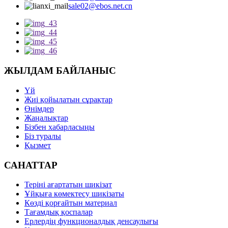
sale02@ebos.net.cn
ЖЫЛДАМ БАЙЛАНЫС
Үй
Жиі қойылатын сұрақтар
Өнімдер
Жаңалықтар
Бізбен хабарласыңы
Біз туралы
Қызмет
САНАТТАР
Теріні ағартатын шикізат
Ұйқыға көмектесу шикізаты
Көзді қорғайтын материал
Тағамдық қоспалар
Ерлердің функционалдық денсаулығы