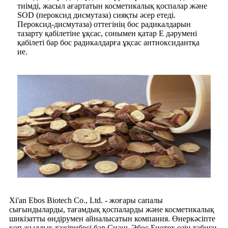
тиімді, жасыл ағартатын косметикалық қоспалар және
SOD (пероксид дисмутаза) сияқты әсер етеді.
Пероксид-дисмутаза) оттегінің бос радикалдарын
тазарту қабілетіне ұқсас, сонымен қатар Е дәрумені
қабілеті бар бос радикалдарға ұқсас антиоксидантқа
ие.
Xi'an Ebos Biotech Co., Ltd. - жоғары сапалы
сығындыларды, тағамдық қоспаларды және косметикалық
шикізатты өндірумен айналысатын компания. Өнеркәсіпте
көп жылдық тәжірибесі бар Сиань Эбос Биотех өзін табиғи