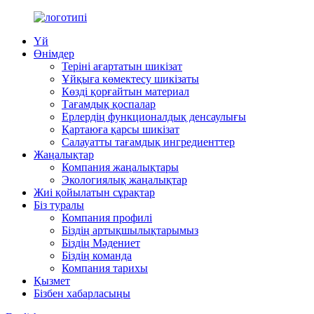
Үй
Өнімдер
Теріні ағартатын шикізат
Ұйқыға көмектесу шикізаты
Көзді қорғайтын материал
Тағамдық қоспалар
Ерлердің функционалдық денсаулығы
Қартаюға қарсы шикізат
Салауатты тағамдық ингредиенттер
Жаңалықтар
Компания жаңалықтары
Экологиялық жаңалықтар
Жиі қойылатын сұрақтар
Біз туралы
Компания профилі
Біздің артықшылықтарымыз
Біздің Мәдениет
Біздің команда
Компания тарихы
Қызмет
Бізбен хабарласыңы