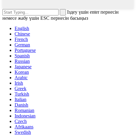
Іздеу үшін enter пернесін
немесе жабу үшін ESC пернесін басыңыз
English
Chinese
French
German
Portuguese
Spanish
Russian
Japanese
Korean
Arabic
Irish
Greek
Turkish
Italian
Danish
Romanian
Indonesian
Czech
Afrikaans
Swedish