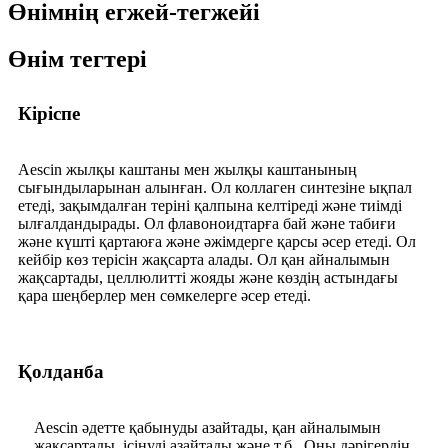
Өнімнің егжей-тегжейі
Өнім тегтері
Кіріспе
Aescin жылқы каштаны мен жылқы каштанының
сығындыларынан алынған. Ол коллаген синтезіне ықпал
етеді, зақымдалған теріні қалпына келтіреді және тиімді
ылғалдандырады. Ол флавоноидтарға бай және табиғи
және күшті қартаюға және әжімдерге қарсы әсер етеді. Ол
кейбір көз терісін жақсарта алады. Ол қан айналымын
жақсартады, целлюлитті жояды және көздің астындағы
қара шеңберлер мен сөмкелерге әсер етеді.
Қолданба
Aescin әдетте қабынуды азайтады, қан айналымын
жақсартады, ісінуді азайтады және т.б.. Оны дәрігердің