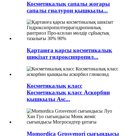
Косметикалық сапалы жоғары
сапалы гиалурон қышқылы...
Қартаюға қарсы косметикалық
шикізат гидроксипропил...
Косметикалық класс
Косметикалық класс Аскорбин
қышқылы Asc...
Momordica Grosvenori сығындысы