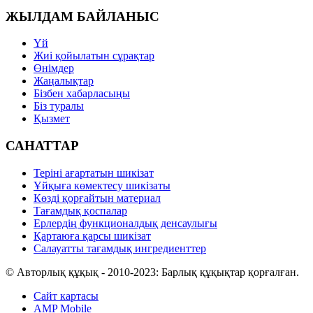
ЖЫЛДАМ БАЙЛАНЫС
Үй
Жиі қойылатын сұрақтар
Өнімдер
Жаңалықтар
Бізбен хабарласыңы
Біз туралы
Қызмет
САНАТТАР
Теріні ағартатын шикізат
Ұйқыға көмектесу шикізаты
Көзді қорғайтын материал
Тағамдық қоспалар
Ерлердің функционалдық денсаулығы
Қартаюға қарсы шикізат
Салауатты тағамдық ингредиенттер
© Авторлық құқық - 2010-2023: Барлық құқықтар қорғалған.
Сайт картасы
AMP Mobile