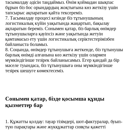
тасымалдау әдісін таңдаймыз. Өнім қоймадан шықпас
бұрын біз бос орындардың жоқтығына көз жеткізу үшін
тапсырыс ақпаратын қайта тексереміз.
7. Тасымалдау процесі кезінде біз тұтынушының
логистикалық күйін уақытында жаңартып, бақылау
ақпаратын береміз. Сонымен қатар, біз барлық өнімдер
тұтынушыларға қауіпсіз және уақытында жетуін
қамтамасыз ету үшін логистикалық серіктестерімізбен
байланыста боламыз.
8. Соңында, өнімдер тұтынушыға жеткенде, біз тұтынушы
барлық өнімді алғанына көз жеткізу үшін олармен
мүмкіндігінше тезірек байланысамыз. Егер қандай да бір
мәселе туындаса, біз тұтынушыға оны мүмкіндігінше
тезірек шешуге көмектесеміз.
Сонымен қатар, бізде қосымша құнды
қызметтер бар
1. Құжатты қолдау: тауар тізімдері, шот-фактуралар, буып-
түю парақтары және жүкқұжаттар сияқты қажетті