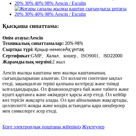
Қысқаша сипаттама:
Өнім атауы:
Aescin
Техникалық сипаттамалар:
20%-98%
Сыртқы түрі:
Ақ ұнтақ
Қоңыр немесе
Сертификат
:GMP
、
、
кошер
、
ISO9001
、
Халал
ISO22000
Жарамдылық мерзімі
2 жыл
:
Aescin жылқы каштаны мен жылқы каштанының
сығындыларынан алынған. Ол коллаген синтезіне ықпал
етеді, зақымдалған теріні қалпына келтіреді және тиімді
ылғалдандырады. Ол флавоноидтарға бай және табиғи және
күшті қартаюға және әжімдерге қарсы әсер етеді. Ол кейбір
көз терісін жақсарта алады. Ол қан айналымын жақсартады,
целлюлитті жояды және көздің астындағы қара шеңберлер
мен сөмкелерге әсер етеді.
Бізге электрондық поштаны жіберіңіз
Жүктеулер