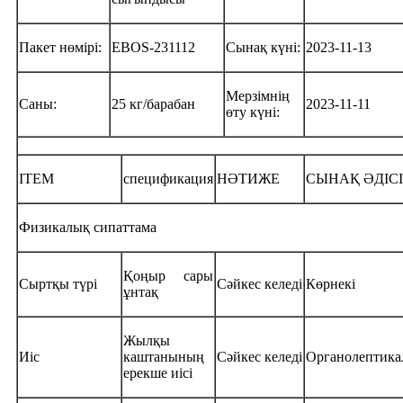
Пакет нөмірі:
EBOS-231112
Сынақ күні:
2023-11-13
Мерзімнің
Саны:
25 кг/барабан
2023-11-11
өту күні:
ITEM
спецификация
НӘТИЖЕ
СЫНАҚ ӘДІСІ
Физикалық сипаттама
Қоңыр сары
Сыртқы түрі
Сәйкес келеді
Көрнекі
ұнтақ
Жылқы
Иіс
каштанының
Сәйкес келеді
Органолептик
ерекше иісі