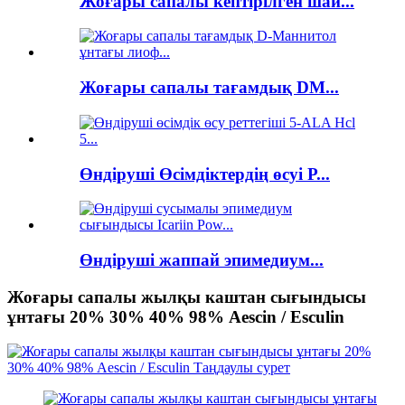
Жоғары сапалы кептірілген шай...
Жоғары сапалы тағамдық DM...
Өндіруші Өсімдіктердің өсуі Р...
Өндіруші жаппай эпимедиум...
Жоғары сапалы жылқы каштан сығындысы
ұнтағы 20% 30% 40% 98% Aescin / Esculin