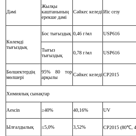
Жылқы
Дәмі
каштанының
Сәйкес келеді
Иіс сезу
ерекше дәмі
Бос тығыздық
0,46 г/мл
USP616
Көлемді
тығыздық
Тығыз
0,78 г/мл
USP616
тығыздық
Бөлшектердің
95% 80 тор
Сәйкес келеді
CP2015
мөлшері
арқылы
Химиялық сынақтар
Aescin
≥40%
40,16%
UV
Ылғалдылық
≤5,0%
3,52%
CP2015 (80℃, 4