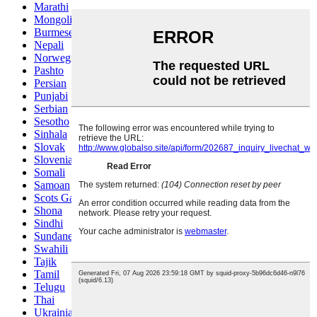
Marathi
Mongolian
Burmese
Nepali
Norwegian
Pashto
Persian
Punjabi
Serbian
Sesotho
Sinhala
Slovak
Slovenian
Somali
Samoan
Scots Gaelic
Shona
Sindhi
Sundanese
Swahili
Tajik
Tamil
Telugu
Thai
Ukrainian