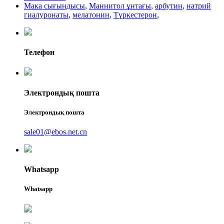
Мака сығындысы
,
Маннитол ұнтағы
,
арбутин
,
натрий
гиалуронаты
,
мелатонин
,
Түркестерон
,
Телефон
Электрондық пошта
Электрондық пошта
sale01@ebos.net.cn
Whatsapp
Whatsapp