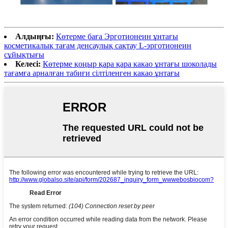
Алдыңғы:
Көтерме баға Эрготионеин ұнтағы
косметикалық тағам денсаулық сақтау L-эрготионеин
сұйықтығы
Келесі:
Көтерме қоңыр қара қара какао ұнтағы шоколады
тағамға арналған табиғи сілтіленген какао ұнтағы