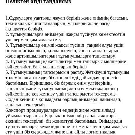
Неліктен бізді таңдайсыз
1.Сұрауларға уақтылы жауап беріңіз және өнімнің бағасын,
техникалық сипаттамаларын, үлгілерін және басқа
ақпаратты беріңіз.
2. тұтынушыларға өнімдерді жақсы түсінуге көмектесетін
үлгілермен қамтамасыз ету
3. Тұтынушылар өнімді жақсы түсініп, таңдай алуы үшін
өнімнің өнімділігін, қолданылуын, сапа стандарттарын
және артықшылықтарын тұтынушыларға таныстыру.
4. Тұтынушының қажеттіліктері мен тапсырыс мөлшеріне
сәйкес тиісті баға ұсыныстарын беріңіз
5. Тұтынушының тапсырысын растау, Жеткізуші тұтынушы
төлемін алған кезде, біз жөнелтімді дайындау процесін
бастаймыз. Біріншіден, біз барлық өнім үлгілерінің,
санының және тұтынушының жеткізу мекенжайының
сәйкестігіне көз жеткізу үшін тапсырысты тексереміз.
Содан кейін біз қоймадағы барлық өнімдерді дайындап,
сапасын тексереміз.
6.экспорт процедураларын өңдеңіз және жеткізілімді
ұйымдастырыңыз. Барлық өнімдердің сапасы жоғары
екендігі тексерілді, біз жөнелтуді бастаймыз. Өнімдердің
тұтынушыларға мүмкіндігінше тез жеткізілуін қамтамасыз
ету үшін біз ең жылдам және ыңғайлы логистикалық