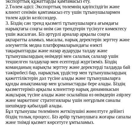
экспорттық құжаттарды қамтамасыз ету.
2.Төлем әдісі: Экспорттық төлемнің қауіпсіздігін және
клиент сенімін қамтамасыз ету үшін тұтынушылармен
төлем әдісін келіссөздер.
3. Біздің сән тренд қызметі тұтынушыларға ағымдағы
нарықтағы соңғы өнім сән трендтерін түсінуге көмектесу
үшін жасалған. Біз әртүрлі арналар арқылы соңғы
ақпаратты аламыз, мысалы, нарық деректерін зерттеу және
әлеуметтік медиа платформаларындағы өзекті
тақырыптарды және назар аударуды талдау және
тұтынушылардың өнімдері мен салалық салалар үшін
теңшелген талдаулар мен есептерді жүргіземіз. Біздің
команданың нарықты зерттеу және деректерді талдауда бай
тәжірибесі бар, нарықтық үрдістер мен тұтынушылардың
қажеттіліктерін дәл түсіне алады және тұтынушыларға
құнды анықтамалар мен ұсыныстарды бере алады. Біздің
қызметтеріміз арқылы клиенттер нарық динамикасын
жақсырақ түсіне алады және осылайша өз өнімдерін әзірлеу
және маркетинг стратегиялары үшін неғұрлым саналы
шешімдер қабылдай алады.
Бұл тұтынушы төлемінен жеткізушіні жөнелтуге дейінгі
біздің толық процесс. Біз әрбір тұтынушыға жоғары сапалы
және тиімді қызмет көрсетуге ұмтыламыз.