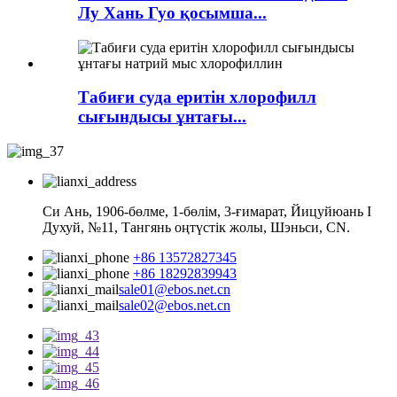
Лу Хань Гуо қосымша...
Табиғи суда еритін хлорофилл
сығындысы ұнтағы...
Си Ань, 1906-бөлме, 1-бөлім, 3-ғимарат, Йицуйюань I
Духуй, №11, Тангянь оңтүстік жолы, Шэньси, CN.
+86 13572827345
+86 18292839943
sale01@ebos.net.cn
sale02@ebos.net.cn