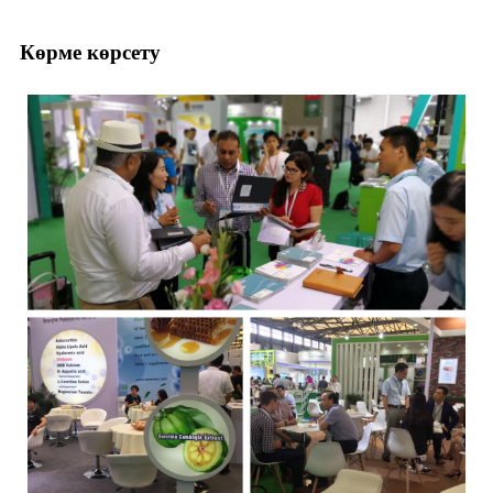
Көрме көрсету