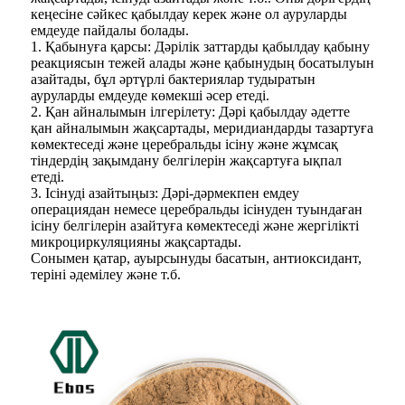
кеңесіне сәйкес қабылдау керек және ол ауруларды
емдеуде пайдалы болады.
1. Қабынуға қарсы: Дәрілік заттарды қабылдау қабыну
реакциясын тежей алады және қабынудың босатылуын
азайтады, бұл әртүрлі бактериялар тудыратын
ауруларды емдеуде көмекші әсер етеді.
2. Қан айналымын ілгерілету: Дәрі қабылдау әдетте
қан айналымын жақсартады, меридиандарды тазартуға
көмектеседі және церебральды ісіну және жұмсақ
тіндердің зақымдану белгілерін жақсартуға ықпал
етеді.
3. Ісінуді азайтыңыз: Дәрі-дәрмекпен емдеу
операциядан немесе церебральды ісінуден туындаған
ісіну белгілерін азайтуға көмектеседі және жергілікті
микроциркуляцияны жақсартады.
Сонымен қатар, ауырсынуды басатын, антиоксидант,
теріні әдемілеу және т.б.