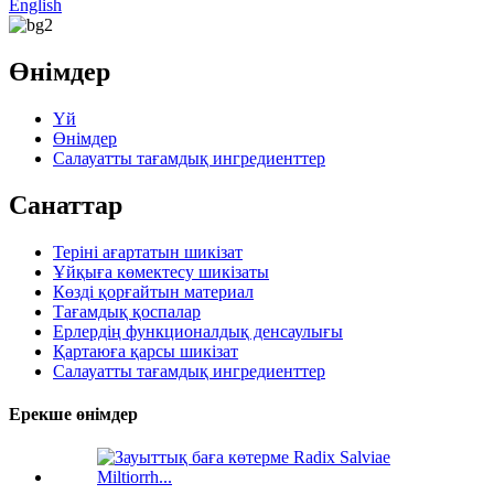
English
Өнімдер
Үй
Өнімдер
Салауатты тағамдық ингредиенттер
Санаттар
Теріні ағартатын шикізат
Ұйқыға көмектесу шикізаты
Көзді қорғайтын материал
Тағамдық қоспалар
Ерлердің функционалдық денсаулығы
Қартаюға қарсы шикізат
Салауатты тағамдық ингредиенттер
Ерекше өнімдер