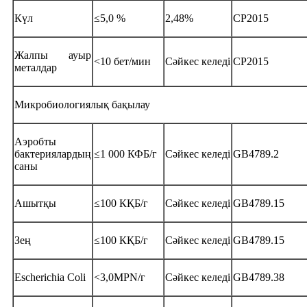
Күл
≤5,0 %
2,48%
CP2015
Жалпы ауыр
<10 бет/мин
Сәйкес келеді
CP2015
металдар
Микробиологиялық бақылау
Аэробты
бактериялардың
≤1 000 КФБ/г
Сәйкес келеді
GB4789.2
саны
Ашытқы
≤100 КҚБ/г
Сәйкес келеді
GB4789.15
Зең
≤100 КҚБ/г
Сәйкес келеді
GB4789.15
Escherichia Coli
<3,0MPN/г
Сәйкес келеді
GB4789.38