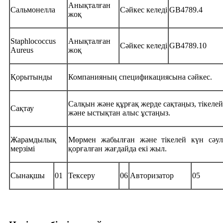
Анықталған
Сальмонелла
Сәйкес келеді
GB4789.4
жоқ
Staphlococcus
Анықталған
Сәйкес келеді
GB4789.10
Aureus
жоқ
Қорытынды
Компанияның спецификациясына сәйкес.
Салқын және құрғақ жерде сақтаңыз, тікелей
Сақтау
және ыстықтан алыс ұстаңыз.
Жарамдылық
Мөрмен жабылған және тікелей күн сәул
мерзімі
қорғалған жағдайда екі жыл.
Сынақшы
01
Тексеру
06
Авторизатор
05