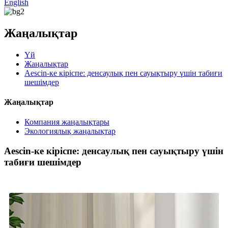
English
Жаңалықтар
Үй
Жаңалықтар
Aescin-ке кіріспе: денсаулық пен сауықтыру үшін табиғи
шешімдер
Жаңалықтар
Компания жаңалықтары
Экологиялық жаңалықтар
Aescin-ке кіріспе: денсаулық пен сауықтыру үшін
табиғи шешімдер