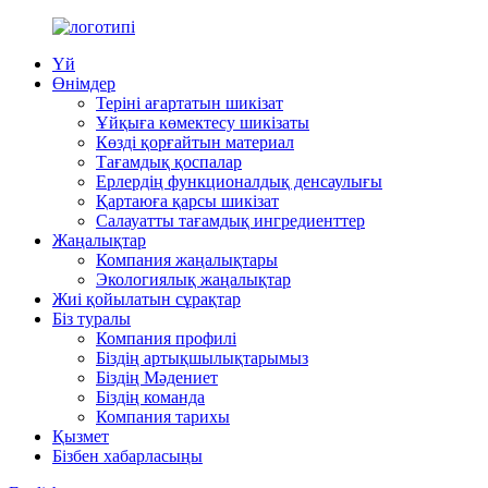
Үй
Өнімдер
Теріні ағартатын шикізат
Ұйқыға көмектесу шикізаты
Көзді қорғайтын материал
Тағамдық қоспалар
Ерлердің функционалдық денсаулығы
Қартаюға қарсы шикізат
Салауатты тағамдық ингредиенттер
Жаңалықтар
Компания жаңалықтары
Экологиялық жаңалықтар
Жиі қойылатын сұрақтар
Біз туралы
Компания профилі
Біздің артықшылықтарымыз
Біздің Мәдениет
Біздің команда
Компания тарихы
Қызмет
Бізбен хабарласыңы