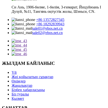
Си Ань, 1906-бөлме, 1-бөлім, 3-ғимарат, Йицуйюань I
Духуй, №11, Тангянь оңтүстік жолы, Шэньси, CN.
+86 13572827345
+86 18292839943
sale01@ebos.net.cn
sale02@ebos.net.cn
ЖЫЛДАМ БАЙЛАНЫС
Үй
Жиі қойылатын сұрақтар
Өнімдер
Жаңалықтар
Бізбен хабарласыңы
Біз туралы
Қызмет
САНАТТАР