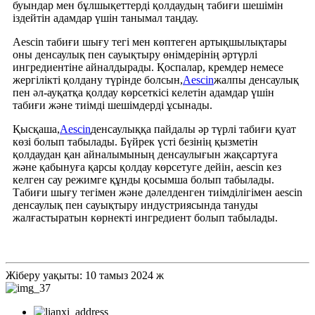
буындар мен бұлшықеттерді қолдаудың табиғи шешімін
іздейтін адамдар үшін танымал таңдау.
Aescin табиғи шығу тегі мен көптеген артықшылықтары
оны денсаулық пен сауықтыру өнімдерінің әртүрлі
ингредиентіне айналдырады. Қоспалар, кремдер немесе
жергілікті қолдану түрінде болсын,
Aescin
жалпы денсаулық
пен әл-ауқатқа қолдау көрсеткісі келетін адамдар үшін
табиғи және тиімді шешімдерді ұсынады.
Қысқаша,
Aescin
денсаулыққа пайдалы әр түрлі табиғи қуат
көзі болып табылады. Бүйрек үсті безінің қызметін
қолдаудан қан айналымының денсаулығын жақсартуға
және қабынуға қарсы қолдау көрсетуге дейін, aescin кез
келген сау режимге құнды қосымша болып табылады.
Табиғи шығу тегімен және дәлелденген тиімділігімен aescin
денсаулық пен сауықтыру индустриясында тануды
жалғастыратын көрнекті ингредиент болып табылады.
Жіберу уақыты: 10 тамыз 2024 ж