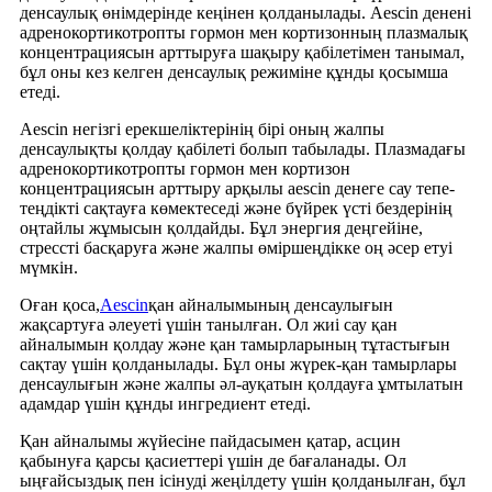
денсаулық өнімдерінде кеңінен қолданылады. Aescin денені
адренокортикотропты гормон мен кортизонның плазмалық
концентрациясын арттыруға шақыру қабілетімен танымал,
бұл оны кез келген денсаулық режиміне құнды қосымша
етеді.
Aescin негізгі ерекшеліктерінің бірі оның жалпы
денсаулықты қолдау қабілеті болып табылады. Плазмадағы
адренокортикотропты гормон мен кортизон
концентрациясын арттыру арқылы aescin денеге сау тепе-
теңдікті сақтауға көмектеседі және бүйрек үсті бездерінің
оңтайлы жұмысын қолдайды. Бұл энергия деңгейіне,
стрессті басқаруға және жалпы өміршеңдікке оң әсер етуі
мүмкін.
Оған қоса,
Aescin
қан айналымының денсаулығын
жақсартуға әлеуеті үшін танылған. Ол жиі сау қан
айналымын қолдау және қан тамырларының тұтастығын
сақтау үшін қолданылады. Бұл оны жүрек-қан тамырлары
денсаулығын және жалпы әл-ауқатын қолдауға ұмтылатын
адамдар үшін құнды ингредиент етеді.
Қан айналымы жүйесіне пайдасымен қатар, асцин
қабынуға қарсы қасиеттері үшін де бағаланады. Ол
ыңғайсыздық пен ісінуді жеңілдету үшін қолданылған, бұл