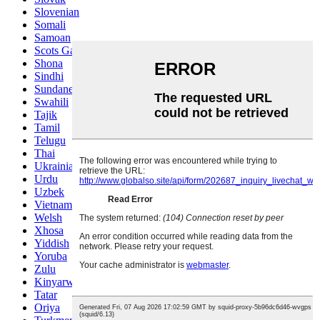
Slovenian
Somali
Samoan
Scots Gaelic
Shona
Sindhi
Sundanese
Swahili
Tajik
Tamil
Telugu
Thai
Ukrainian
Urdu
Uzbek
Vietnamese
Welsh
Xhosa
Yiddish
Yoruba
Zulu
Kinyarwanda
Tatar
Oriya