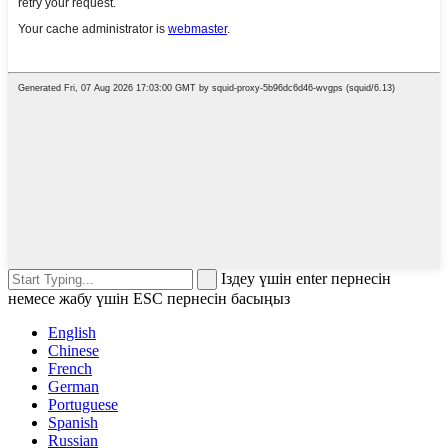
Іздеу үшін enter пернесін
немесе жабу үшін ESC пернесін басыңыз
English
Chinese
French
German
Portuguese
Spanish
Russian