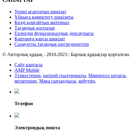
Теріні ағартатын шикізат
Ұйқыға көмектесу шикізаты
Көзді қорғайтын материал
Тағамдық қоспалар
Ерлердің функционалдық денсаулығы
Қартаюға қарсы шикізат
Салауатты тағамдық ингредиенттер
© Авторлық құқық - 2010-2023 : Барлық құқықтар қорғалған.
Сайт картасы
AMP Mobile
Түркестерон
,
натрий гиалуронаты
,
Маннитол ұнтағы
,
мелатонин
,
Мака сығындысы
,
арбутин
,
Телефон
Электрондық пошта