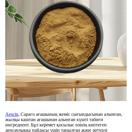
Aescin
, Сараго ағашының жеміс сығындысынан алынған,
жылқы каштан ағашынан алынған күшті табиғи
ингредиент. Бұл керемет қосылыс өзінің көптеген
денсаулыққа пайдасы үшін танылған және әртүрлі